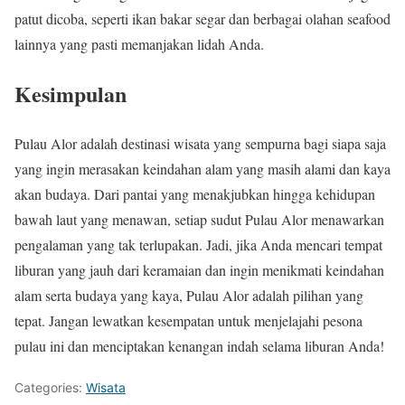
patut dicoba, seperti ikan bakar segar dan berbagai olahan seafood
lainnya yang pasti memanjakan lidah Anda.
Kesimpulan
Pulau Alor adalah destinasi wisata yang sempurna bagi siapa saja
yang ingin merasakan keindahan alam yang masih alami dan kaya
akan budaya. Dari pantai yang menakjubkan hingga kehidupan
bawah laut yang menawan, setiap sudut Pulau Alor menawarkan
pengalaman yang tak terlupakan. Jadi, jika Anda mencari tempat
liburan yang jauh dari keramaian dan ingin menikmati keindahan
alam serta budaya yang kaya, Pulau Alor adalah pilihan yang
tepat. Jangan lewatkan kesempatan untuk menjelajahi pesona
pulau ini dan menciptakan kenangan indah selama liburan Anda!
Categories:
Wisata