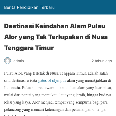
Berita Pendidikan Terbaru
Destinasi Keindahan Alam Pulau
Alor yang Tak Terlupakan di Nusa
Tenggara Timur
admin
2 tahun ago
Pulau Alor, yang terletak di Nusa Tenggara Timur, adalah salah
satu destinasi wisata
gates of olympus
alam yang menakjubkan di
Indonesia. Pulau ini menawarkan keindahan alam yang luar biasa,
mulai dari pantai yang memukau, laut yang jernih, hingga budaya
lokal yang kaya. Alor menjadi tempat yang sempurna bagi para
pelancong yang mencari ketenangan dan petualangan di tengah