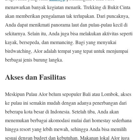
menawarkan banyak kegiatan menarik. Trekking di Bukit Cinta
akan memberikan pengalaman tak terlupakan. Dari puncaknya,
Anda dapat menikmati panorama laut dan pulau-pulau kecil di
sekitarnya. Selain itu, Anda juga bisa melakukan aktivitas seperti
kayak, bersepeda, dan memancing. Bagi yang menyukai
birdwatching, Alor adalah tempat yang tepat untuk menjumpai
berbagai jenis burung langka.
Akses dan Fasilitas
Meskipun Pulau Alor belum sepopuler Bali atau Lombok, akses
ke pulau ini semakin mudah dengan adanya penerbangan dari
beberapa kota besar di Indonesia. Setelah tiba, Anda akan
menemukan berbagai akomodasi mulai dari homestay sederhana
hingga resort yang lebih mewah, sehingga Anda bisa memilih
sesuai dengan budget dan kebutuhan. Makanan lokal Alor juga