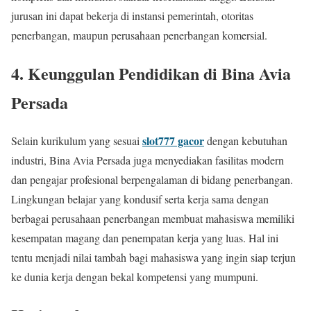
jurusan ini dapat bekerja di instansi pemerintah, otoritas
penerbangan, maupun perusahaan penerbangan komersial.
4. Keunggulan Pendidikan di Bina Avia
Persada
slot777 gacor
Selain kurikulum yang sesuai
dengan kebutuhan
industri, Bina Avia Persada juga menyediakan fasilitas modern
dan pengajar profesional berpengalaman di bidang penerbangan.
Lingkungan belajar yang kondusif serta kerja sama dengan
berbagai perusahaan penerbangan membuat mahasiswa memiliki
kesempatan magang dan penempatan kerja yang luas. Hal ini
tentu menjadi nilai tambah bagi mahasiswa yang ingin siap terjun
ke dunia kerja dengan bekal kompetensi yang mumpuni.