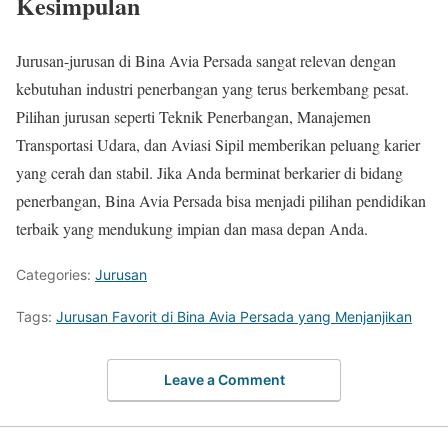
Kesimpulan
Jurusan-jurusan di Bina Avia Persada sangat relevan dengan
kebutuhan industri penerbangan yang terus berkembang pesat.
Pilihan jurusan seperti Teknik Penerbangan, Manajemen
Transportasi Udara, dan Aviasi Sipil memberikan peluang karier
yang cerah dan stabil. Jika Anda berminat berkarier di bidang
penerbangan, Bina Avia Persada bisa menjadi pilihan pendidikan
terbaik yang mendukung impian dan masa depan Anda.
Categories:
Jurusan
Tags:
Jurusan Favorit di Bina Avia Persada yang Menjanjikan
Leave a Comment