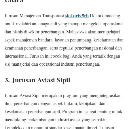
slot qris 5rb
Jurusan Manajemen Transportasi
Udara dirancang
untuk melahirkan tenaga ahli yang mampu mengelola operasional
dan bisnis di sektor penerbangan. Mahasiswa akan mempelajari
aspek manajemen bandara, layanan penumpang, keselamatan dan
keamanan penerbangan, serta regulasi penerbangan nasional dan
internasional. Jurusan ini cocok bagi Anda yang tertarik dengan
sisi manajerial dan operasional industri penerbangan.
3. Jurusan Aviasi Sipil
Jurusan Aviasi Sipil merupakan program yang mengintegrasikan
ilmu penerbangan dengan aspek hukum, kebijakan, dan
keselamatan penerbangan sipil. Program ini sangat penting untuk
mendukung perkembangan industri aviasi yang semakin
kompleks dan menuntut standar keselamatan tinggi. Lulusan