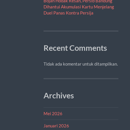
Bojan Hodak Resah, Persib Bandung
Dihantui Akumulasi Kartu Menjelang
Duel Panas Kontra Persija
Recent Comments
Tidak ada komentar untuk ditampilkan.
Archives
Mei 2026
Januari 2026