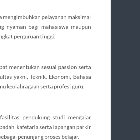
ima mengimbuhkan pelayanan maksimal
yang nyaman bagi mahasiswa maupun
ngkat perguruan tinggi.
pat menentukan sesuai passion serta
ultas yakni, Teknik, Ekonomi, Bahasa
lmu keolahragaan serta profesi guru.
fasilitas pendukung studi mengajar
adah, kafetaria serta lapangan parkir
sebagai penunjang proses belajar.