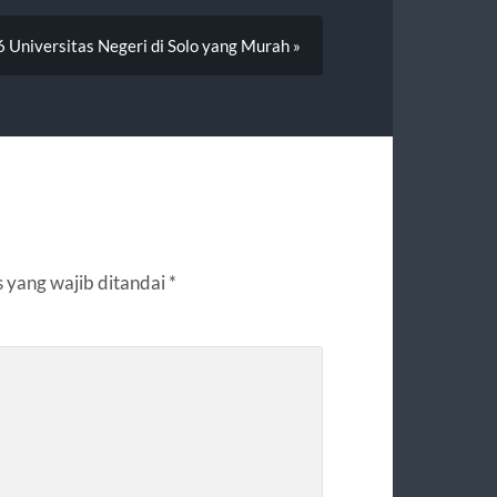
6 Universitas Negeri di Solo yang Murah »
 yang wajib ditandai
*