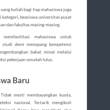
 uang kuliah bagi tiap mahasiswa juga
i kategori, beasiswa universitas pusat
san dan fakultas masing-masing.
 memfasilitasi mahasiswa untuk
uma studi demi menopang kompetensi
mengembangkan bakat minat melalui
ksi pekerjaan sesudah lulus.
swa Baru
 Tidak mesti membayangkan kuota,
leksi nasional. Tertarik mengikuti