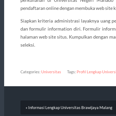
perkuliahan di Universitas Negeri Manado
pendaftaran online dengan membuka web site 
Siapkan kriteria administrasi layaknya uang pe
dan formulir information diri. Formulir infor
halaman web site situs. Kumpulkan dengan mam
seleksi.
Categories:
Universitas
Tags:
Profil Lengkap Univer
« Informasi Lengkap Universitas Brawijaya Malang