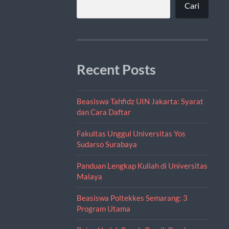
Cari
Recent Posts
Beasiswa Tahfidz UIN Jakarta: Syarat
dan Cara Daftar
Fakultas Unggul Universitas Yos
Sudarso Surabaya
Panduan Lengkap Kuliah di Universitas
Malaya
Beasiswa Poltekkes Semarang: 3
Program Utama